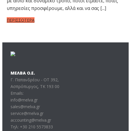
με απλό και δυναμικό τρόπο, ποιοι είμαστε, ποιες
υπηρεσίες προσφέρουμε, αλλά και να σας [...]
ΠΕΡΙΣΣΟΤΕΡΑ
ΜΕΛΒΑ Ο.Ε.
Γ. Παπανδρέου - ΟΤ 392,
Ασπρόπυργος, ΤΚ 193 00
Emails:
info@melva.gr
sales@melva.gr
service@melva.gr
accounting@melva.gr
Τηλ: +30 210 5573833