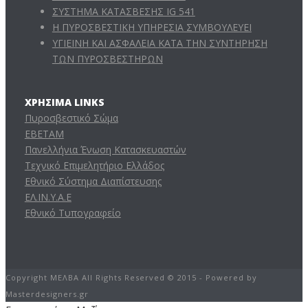
ΣΥΣΤΗΜΑ ΚΑΤΑΣΒΕΣΗΣ IG 541
Η ΠΥΡΟΣΒΕΣΤΙΚΗ ΥΠΗΡΕΣΙΑ ΣΥΜΒΟΥΛΕΥΕΙ
ΥΓΙΕΙΝΗ ΚΑΙ ΑΣΦΑΛΕΙΑ ΚΑΤΑ ΤΗΝ ΣΥΝΤΗΡΗΣΗ
ΤΩΝ ΠΥΡΟΣΒΕΣΤΗΡΩΝ
ΧΡΉΣΙΜΑ LINKS
Πυροσβεστικό Σώμα
ΕΒΕΤΑΜ
Πανελλήνια Ένωση Κατασκευαστών
Τεχνικό Επιμελητήριο Ελλάδος
Εθνικό Σύστημα Διαπίστευσης
ΕΛ.ΙΝ.Υ.Α.Ε
Εθνικό Τυπογραφείο
Copyright ΜΕΛΒΑ All Rights Reserved © 2015 - Powered by
Masterdesigners.gr