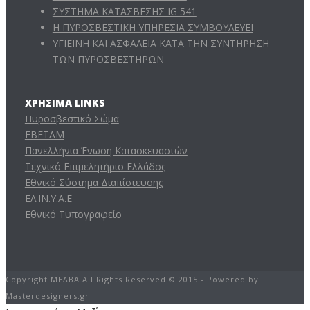
ΣΥΣΤΗΜΑ ΚΑΤΑΣΒΕΣΗΣ IG 541
Η ΠΥΡΟΣΒΕΣΤΙΚΗ ΥΠΗΡΕΣΙΑ ΣΥΜΒΟΥΛΕΥΕΙ
ΥΓΙΕΙΝΗ ΚΑΙ ΑΣΦΑΛΕΙΑ ΚΑΤΑ ΤΗΝ ΣΥΝΤΗΡΗΣΗ
ΤΩΝ ΠΥΡΟΣΒΕΣΤΗΡΩΝ
ΧΡΉΣΙΜΑ LINKS
Πυροσβεστικό Σώμα
ΕΒΕΤΑΜ
Πανελλήνια Ένωση Κατασκευαστών
Τεχνικό Επιμελητήριο Ελλάδος
Εθνικό Σύστημα Διαπίστευσης
ΕΛ.ΙΝ.Υ.Α.Ε
Εθνικό Τυπογραφείο
Copyright ΜΕΛΒΑ All Rights Reserved © 2015 - Powered by
Masterdesigners.gr