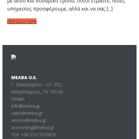
με απλό και δυναμικό τρόπο, ποιοι είμαστε, ποιες
υπηρεσίες προσφέρουμε, αλλά και να σας [...]
ΠΕΡΙΣΣΟΤΕΡΑ
ΜΕΛΒΑ Ο.Ε.
Γ. Παπανδρέου - ΟΤ 392,
Ασπρόπυργος, ΤΚ 193 00
Emails:
info@melva.gr
sales@melva.gr
service@melva.gr
accounting@melva.gr
Τηλ: +30 210 5573833