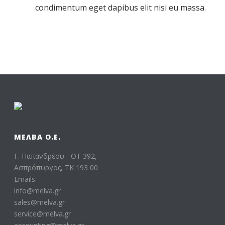
condimentum eget dapibus elit nisi eu massa.
ΜΕΛΒΑ Ο.Ε.
Γ. Παπανδρέου - ΟΤ 392,
Ασπρόπυργος, ΤΚ 193 00
Emails:
info@melva.gr
sales@melva.gr
service@melva.gr