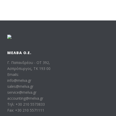
ΜΕΛΒΑ Ο.Ε.
Γ. Παπανδρέου - ΟΤ 392,
Ασπρόπυργος, ΤΚ 193 00
Emails:
info@melva.gr
sales@melva.gr
service@melva.gr
accounting@melva.gr
Τηλ: +30 210 5573833
Fax: +30 210 5571111