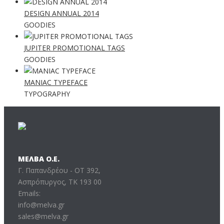
DESIGN ANNUAL 2014
GOODIES
JUPITER PROMOTIONAL TAGS
GOODIES
MANIAC TYPEFACE
TYPOGRAPHY
ΜΕΛΒΑ Ο.Ε.
Γ. Παπανδρέου - ΟΤ 392,
Ασπρόπυργος, ΤΚ 193 00
Emails:
info@melva.gr
sales@melva.gr