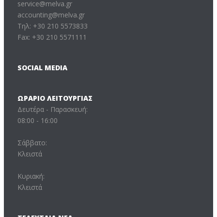
service@melva.gr
accounting@melva.gr
Τηλ: +30 210 5573833
Fax: +30 210 5571111
SOCIAL MEDIA
ΩΡΆΡΙΟ ΛΕΙΤΟΥΡΓΊΑΣ
Δευτέρα - Παρασκευή:
08:00 - 16:00
Σάββατο:
Κλειστά
Κυριακή:
Κλειστά