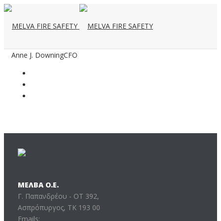
Anne J. Downing
CFO
ΜΕΛΒΑ Ο.Ε.
Γ. Παπανδρέου - ΟΤ 392,
Ασπρόπυργος, ΤΚ 193 00
Emails: