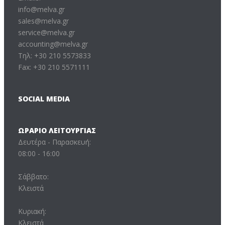
info@melva.gr
sales@melva.gr
service@melva.gr
accounting@melva.gr
Τηλ: +30 210 5573833
Fax: +30 210 5571111
SOCIAL MEDIA
ΩΡΆΡΙΟ ΛΕΙΤΟΥΡΓΊΑΣ
Δευτέρα - Παρασκευή:
08:00 - 16:00
Σάββατο:
Κλειστά
Κυριακή:
Κλειστά