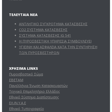
ΤΕΛΕΥΤΑΊΑ ΝΈΑ
ΑΝΤΛΗΤΙΚΟ ΣΥΓΚΡΟΤΗΜΑ ΚΑΤΑΣΒΕΣΗΣ
CO2 ΣΥΣΤΗΜΑ ΚΑΤΑΣΒΕΣΗΣ
ΣΥΣΤΗΜΑ ΚΑΤΑΣΒΕΣΗΣ IG 541
Η ΠΥΡΟΣΒΕΣΤΙΚΗ ΥΠΗΡΕΣΙΑ ΣΥΜΒΟΥΛΕΥΕΙ
ΥΓΙΕΙΝΗ ΚΑΙ ΑΣΦΑΛΕΙΑ ΚΑΤΑ ΤΗΝ ΣΥΝΤΗΡΗΣΗ
ΤΩΝ ΠΥΡΟΣΒΕΣΤΗΡΩΝ
ΧΡΉΣΙΜΑ LINKS
Πυροσβεστικό Σώμα
ΕΒΕΤΑΜ
Πανελλήνια Ένωση Κατασκευαστών
Τεχνικό Επιμελητήριο Ελλάδος
Εθνικό Σύστημα Διαπίστευσης
ΕΛ.ΙΝ.Υ.Α.Ε
Εθνικό Τυπογραφείο