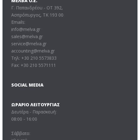
ΜΕΛΒΑ Ο.Ε.
Γ. Παπανδρέου - ΟΤ 392,
Ασπρόπυργος, ΤΚ 193 00
Emails:
info@melva.gr
sales@melva.gr
service@melva.gr
accounting@melva.gr
Τηλ: +30 210 5573833
Fax: +30 210 5571111
SOCIAL MEDIA
ΩΡΆΡΙΟ ΛΕΙΤΟΥΡΓΊΑΣ
Δευτέρα - Παρασκευή:
08:00 - 16:00
Σάββατο: