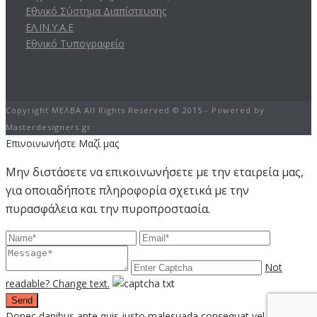
Εθνικό Σύστημα Διαπίστευσης
ΕΛ.ΙΝ.Υ.Α.Ε
Εθνικό Τυπογραφείο
Copyright ΜΕΛΒΑ All Rights Reserved © 2015 - Powered by
Masterdesigners.gr
Επινοινωνήστε Μαζί μας
Μην διστάσετε να επικοινωνήσετε με την εταιρεία μας,
για οποιαδήποτε πληροφορία σχετικά με την
πυρασφάλεια και την πυροπροστασία.
Not
readable? Change text.
Send
Donec dapibus ante quis justo malesuada consequat vel in leo.