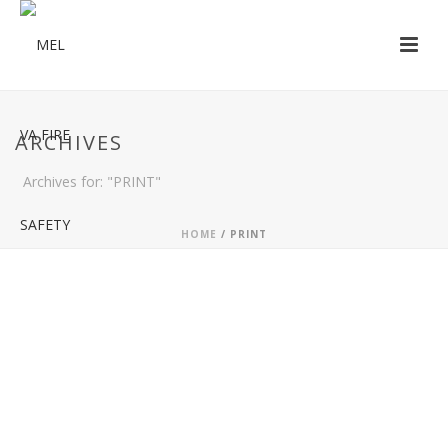
ARCHIVES
Archives for: "PRINT"
HOME
/
PRINT
JUPITER LARGE POSTER SET
PRINT
Cras tristique turpis justo, eu consequat sem
adipiscing ut. Donec posuere bibendum metus.