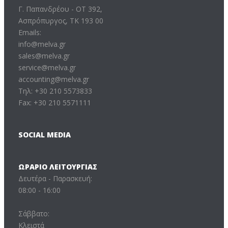
Γ. Παπανδρέου - ΟΤ 392,
Ασπρόπυργος, ΤΚ 193 00
Emails:
info@melva.gr
sales@melva.gr
service@melva.gr
accounting@melva.gr
Τηλ: +30 210 5573833
Fax: +30 210 5571111
SOCIAL MEDIA
ΩΡΆΡΙΟ ΛΕΙΤΟΥΡΓΊΑΣ
Δευτέρα - Παρασκευή:
08:00 - 16:00
Σάββατο:
Κλειστά