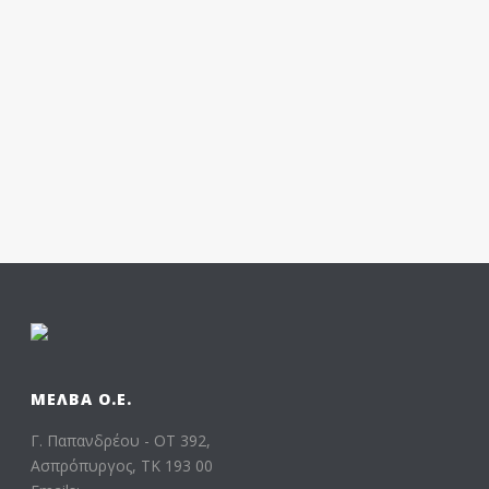
Cras tristique turpis justo, eu consequat sem
adipiscing ut. Donec posuere bibendum metus.
ΜΕΛΒΑ Ο.Ε.
Γ. Παπανδρέου - ΟΤ 392,
Ασπρόπυργος, ΤΚ 193 00