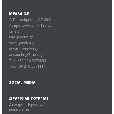
ΜΕΛΒΑ Ο.Ε.
Γ. Παπανδρέου - ΟΤ 392,
Ασπρόπυργος, ΤΚ 193 00
Emails:
info@melva.gr
sales@melva.gr
service@melva.gr
accounting@melva.gr
Τηλ: +30 210 5573833
Fax: +30 210 5571111
SOCIAL MEDIA
ΩΡΆΡΙΟ ΛΕΙΤΟΥΡΓΊΑΣ
Δευτέρα - Παρασκευή:
08:00 - 16:00