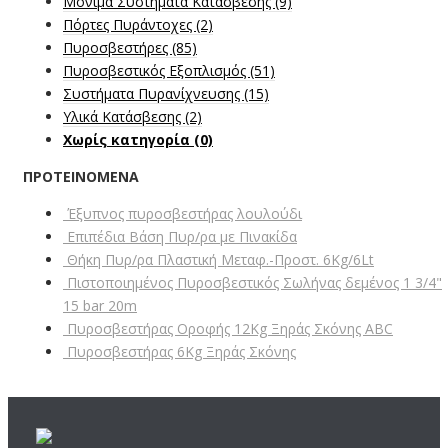
Μόνιμα Συστήματα Κατάσβεσης
(9)
Πόρτες Πυράντοχες
(2)
Πυροσβεστήρες
(85)
Πυροσβεστικός Εξοπλισμός
(51)
Συστήματα Πυρανίχνευσης
(15)
Υλικά Κατάσβεσης
(2)
Χωρίς κατηγορία
(0)
ΠΡΟΤΕΙΝΌΜΕΝΑ
Έξυπνος πυροσβεστήρας λουλούδι
Επιπέδια Βάση Πυρ/ρα με Πινακίδα
Θήκη Πυρ/ρα Πλαστική Μεταφ.-Προστ. 6Kg/6Lt
Πιστοποιημένος Πυροσβεστικός Σωλήνας δεμένος 1 3/4"
15 bar 20m
Πυροσβεστήρας Οροφής 12Kg Ξηράς Σκόνης ABC
Πυροσβεστήρας 6Kg Ξηράς Σκόνης