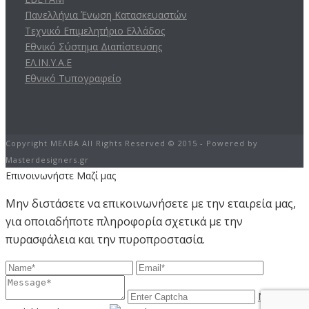
Πανελλήνια Ένωση Κατασκευαστών
Τεχνικό Επιμελητήριο Ελλάδος
Εθνικό Σύστημα Διαπίστευσης
ΕΛ.ΙΝ.Υ.Α.Ε
Εθνικό Τυπογραφείο
Copyright ΜΕΛΒΑ All Rights Reserved © 2015 - Powered by
Masterdesigners.gr
Επινοινωνήστε Μαζί μας
Μην διστάσετε να επικοινωνήσετε με την εταιρεία μας,
για οποιαδήποτε πληροφορία σχετικά με την
πυρασφάλεια και την πυροπροστασία.
Not