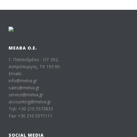
ΜΕΛΒΑ Ο.Ε.
Γ. Παπανδρέου - ΟΤ 392,
Ασπρόπυργος, ΤΚ 193 00
Emails:
info@melva.gr
sales@melva.gr
service@melva.gr
accounting@melva.gr
Τηλ: +30 210 5573833
Fax: +30 210 5571111
SOCIAL MEDIA