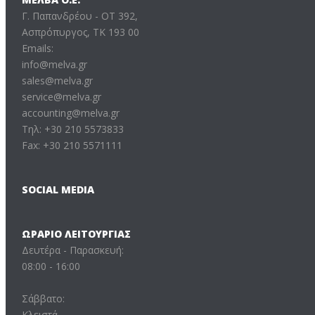
Γ. Παπανδρέου - ΟΤ 392,
Ασπρόπυργος, ΤΚ 193 00
Emails:
info@melva.gr
sales@melva.gr
service@melva.gr
accounting@melva.gr
Τηλ: +30 210 5573833
Fax: +30 210 5571111
SOCIAL MEDIA
ΩΡΆΡΙΟ ΛΕΙΤΟΥΡΓΊΑΣ
Δευτέρα - Παρασκευή:
08:00 - 16:00
Σάββατο:
Κλειστά