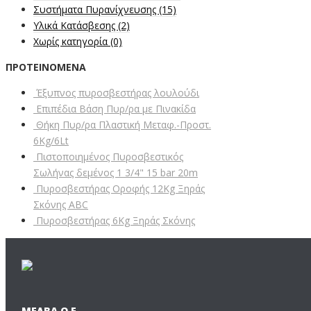
Συστήματα Πυρανίχνευσης
(15)
Υλικά Κατάσβεσης
(2)
Χωρίς κατηγορία
(0)
ΠΡΟΤΕΙΝΌΜΕΝΑ
Έξυπνος πυροσβεστήρας λουλούδι
Επιπέδια Βάση Πυρ/ρα με Πινακίδα
Θήκη Πυρ/ρα Πλαστική Μεταφ.-Προστ.
6Kg/6Lt
Πιστοποιημένος Πυροσβεστικός
Σωλήνας δεμένος 1 3/4" 15 bar 20m
Πυροσβεστήρας Οροφής 12Kg Ξηράς
Σκόνης ABC
Πυροσβεστήρας 6Kg Ξηράς Σκόνης
ΜΕΛΒΑ Ο.Ε.