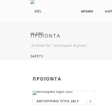
ΑΡΧΙΚΗ
Η ΕΤ
ΠΡΟΪΌΝΤΑ
Archives for: "Αντιπυρικό Βερνύκι"
ΠΡΟΪΟΝΤΑ
ΑΝΤΙΠΥΡΙΚΌ ΥΓΡΌ 20LT
0