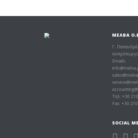
ΜΕΛΒΑ Ο.Ε
Γ. Παπανδρέ
Ασπρόπυργος
Emails:
info@melva.
sales@melva
service@mel
accounting@
Τηλ: +30 21
Fax: +30 21
SOCIAL M