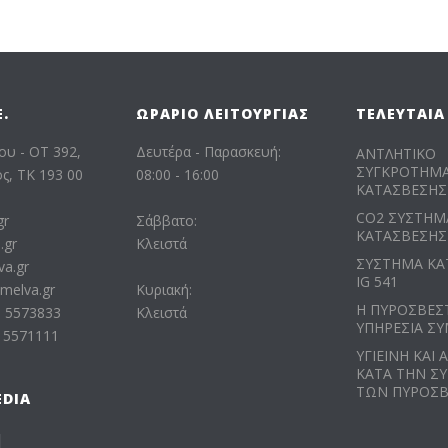
.
ΩΡΆΡΙΟ ΛΕΙΤΟΥΡΓΊΑΣ
ΤΕΛΕΥΤΑΊΑ
ου - ΟΤ 392,
Δευτέρα - Παρασκευή:
ΑΝΤΛΗΤΙΚΟ
ΣΥΓΚΡΟΤΗΜ
, ΤΚ 193 00
08:00 - 16:00
ΚΑΤΑΣΒΕΣΗΣ
CO2 ΣΥΣΤΗΜ
gr
Σάββατο:
ΚΑΤΑΣΒΕΣΗΣ
.gr
Κλειστά
ΣΥΣΤΗΜΑ ΚΑ
va.gr
IG 541
melva.gr
Κυριακή:
Η ΠΥΡΟΣΒΕΣ
0 5573833
Κλειστά
ΥΠΗΡΕΣΙΑ ΣΥ
0 5571111
ΥΓΙΕΙΝΗ ΚΑΙ 
ΚΑΤΑ ΤΗΝ Σ
ΤΩΝ ΠΥΡΟΣ
EDIA