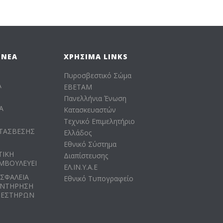
 ΝΈΑ
ΧΡΉΣΙΜΑ LINKS
Πυροσβεστικό Σώμα
Α
ΕΒΕΤΑΜ
Πανελλήνια Ένωση
Α
Κατασκευαστών
Τεχνικό Επιμελητήριο
ΤΑΣΒΕΣΗΣ
Ελλάδος
Εθνικό Σύστημα
ΤΙΚΗ
Διαπίστευσης
ΜΒΟΥΛΕΥΕΙ
ΕΛ.ΙΝ.Υ.Α.Ε
ΑΣΦΑΛΕΙΑ
Εθνικό Τυπογραφείο
ΥΝΤΗΡΗΣΗ
ΒΕΣΤΗΡΩΝ