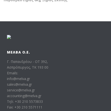
ΜΕΛΒΑ Ο.Ε.
Γ. Παπανδρέου - ΟΤ 392,
Ασπρόπυργος, ΤΚ 193 00
Emails:
info@melva.gr
sales@melva.gr
service@melva.gr
accounting@melva.gr
Τηλ: +30 210 5573833
Fax: +30 210 5571111