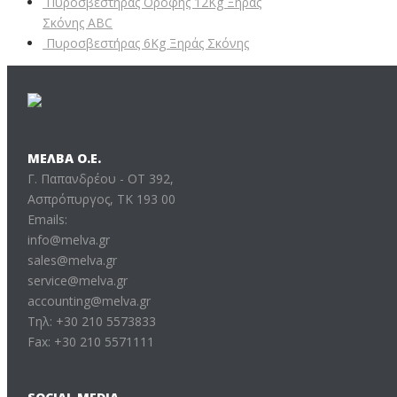
Πυροσβεστήρας Οροφής 12Kg Ξηράς
Σκόνης ABC
Πυροσβεστήρας 6Kg Ξηράς Σκόνης
ΜΕΛΒΑ Ο.Ε.
Γ. Παπανδρέου - ΟΤ 392,
Ασπρόπυργος, ΤΚ 193 00
Emails:
info@melva.gr
sales@melva.gr
service@melva.gr
accounting@melva.gr
Τηλ: +30 210 5573833
Fax: +30 210 5571111