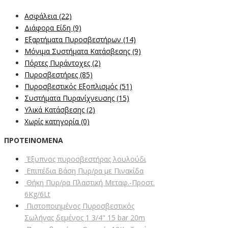
Ασφάλεια
(22)
Διάφορα Είδη
(9)
Εξαρτήματα Πυροσβεστήρων
(14)
Μόνιμα Συστήματα Κατάσβεσης
(9)
Πόρτες Πυράντοχες
(2)
Πυροσβεστήρες
(85)
Πυροσβεστικός Εξοπλισμός
(51)
Συστήματα Πυρανίχνευσης
(15)
Υλικά Κατάσβεσης
(2)
Χωρίς κατηγορία
(0)
ΠΡΟΤΕΙΝΌΜΕΝΑ
Έξυπνος πυροσβεστήρας λουλούδι
Επιπέδια Βάση Πυρ/ρα με Πινακίδα
Θήκη Πυρ/ρα Πλαστική Μεταφ.-Προστ.
6Kg/6Lt
Πιστοποιημένος Πυροσβεστικός
Σωλήνας δεμένος 1 3/4" 15 bar 20m