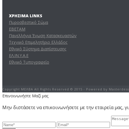
ΧΡΉΣΙΜΑ LINKS
Πυροσβεστικό Σώμα
ΕΒΕΤΑΜ
Πανελλήνια Ένωση Κατασκευαστών
Τεχνικό Επιμελητήριο Ελλάδος
Εθνικό Σύστημα Διαπίστευσης
ΕΛ.ΙΝ.Υ.Α.Ε
Εθνικό Τυπογραφείο
Copyright ΜΕΛΒΑ All Rights Reserved © 2015 - Powered by Masterdesi
Επινοινωνήστε Μαζί μας
Μην διστάσετε να επικοινωνήσετε με την εταιρεία μας, 