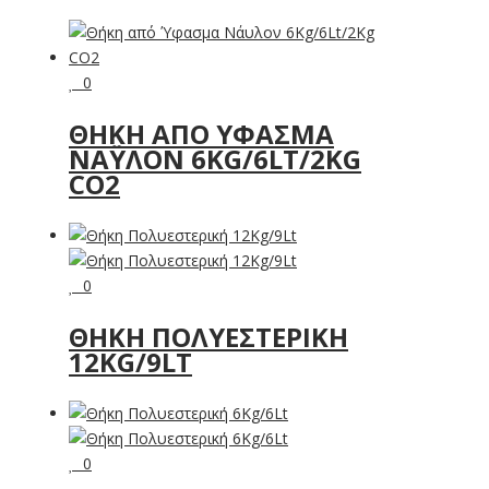
0
ΘΉΚΗ ΑΠΌ ΎΦΑΣΜΑ
ΝΆΥΛΟΝ 6ΚG/6LT/2ΚG
CO2
0
ΘΉΚΗ ΠΟΛΥΕΣΤΕΡΙΚΉ
12KG/9LT
0