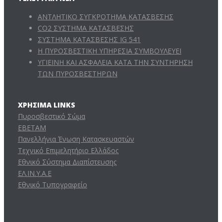
ΑΝΤΛΗΤΙΚΟ ΣΥΓΚΡΟΤΗΜΑ ΚΑΤΑΣΒΕΣΗΣ
CO2 ΣΥΣΤΗΜΑ ΚΑΤΑΣΒΕΣΗΣ
ΣΥΣΤΗΜΑ ΚΑΤΑΣΒΕΣΗΣ IG 541
Η ΠΥΡΟΣΒΕΣΤΙΚΗ ΥΠΗΡΕΣΙΑ ΣΥΜΒΟΥΛΕΥΕΙ
ΥΓΙΕΙΝΗ ΚΑΙ ΑΣΦΑΛΕΙΑ ΚΑΤΑ ΤΗΝ ΣΥΝΤΗΡΗΣΗ
ΤΩΝ ΠΥΡΟΣΒΕΣΤΗΡΩΝ
ΧΡΉΣΙΜΑ LINKS
Πυροσβεστικό Σώμα
ΕΒΕΤΑΜ
Πανελλήνια Ένωση Κατασκευαστών
Τεχνικό Επιμελητήριο Ελλάδος
Εθνικό Σύστημα Διαπίστευσης
ΕΛ.ΙΝ.Υ.Α.Ε
Εθνικό Τυπογραφείο