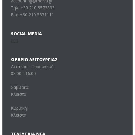
accounting@melva.gr
Τηλ: +30 210 5573833
Fax: +30 210 5571111
SOCIAL MEDIA
ΩΡΆΡΙΟ ΛΕΙΤΟΥΡΓΊΑΣ
Δευτέρα - Παρασκευή:
08:00 - 16:00
Σάββατο:
Κλειστά
Κυριακή:
Κλειστά
ΤΕΛΕΥΤΑΊΑ ΝΈΑ