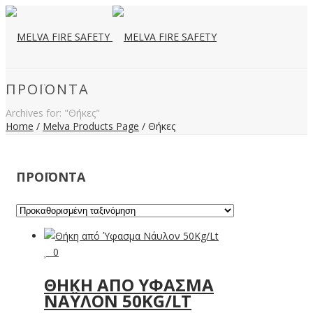
ΠΡΟΪΌΝΤΑ
Archives for: "Θήκες"
Home
/
Melva Products Page
/
Θήκες
ΠΡΟΪΟΝΤΑ
0
ΘΉΚΗ ΑΠΌ ΎΦΑΣΜΑ
ΝΆΥΛΟΝ 50ΚG/LT