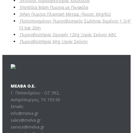
Έξυπνος πυροσβεστήρας λουλούδι
Επιπέδια Βάση Πυρ/ρα με Πινακίδα
Θήκη Πυρ/ρα Πλαστική Μεταφ.-Προστ. 6Kg/6Lt
Πιστοποιημένος Πυροσβεστικός Σωλήνας δεμένος 1 3/4"
15 bar 20m
Πυροσβεστήρας Οροφής 12Kg Ξηράς Σκόνης ABC
Πυροσβεστήρας 6Kg Ξηράς Σκόνης
ΜΕΛΒΑ Ο.Ε.
Γ. Παπανδρέου - ΟΤ 392,
Ασπρόπυργος, ΤΚ 193 00
Emails:
info@melva.gr
sales@melva.gr
service@melva.gr