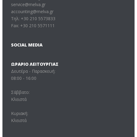
service@melva.gr
accounting@melva.gr
Τηλ: +30 210 5573833
Fax: +30 210 5571111
SOCIAL MEDIA
ΩΡΆΡΙΟ ΛΕΙΤΟΥΡΓΊΑΣ
Δευτέρα - Παρασκευή:
08:00 - 16:00
Σάββατο:
Κλειστά
Κυριακή:
Κλειστά