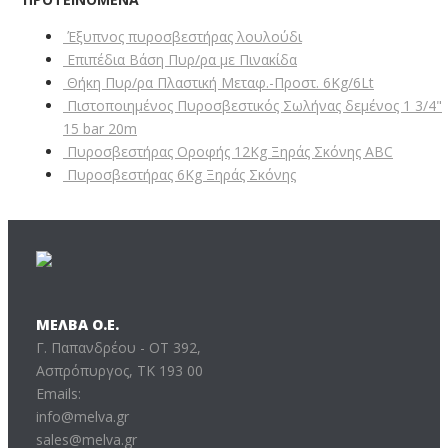
Έξυπνος πυροσβεστήρας λουλούδι
Επιπέδια Βάση Πυρ/ρα με Πινακίδα
Θήκη Πυρ/ρα Πλαστική Μεταφ.-Προστ. 6Kg/6Lt
Πιστοποιημένος Πυροσβεστικός Σωλήνας δεμένος 1 3/4"
15 bar 20m
Πυροσβεστήρας Οροφής 12Kg Ξηράς Σκόνης ABC
Πυροσβεστήρας 6Kg Ξηράς Σκόνης
ΜΕΛΒΑ Ο.Ε.
Γ. Παπανδρέου - ΟΤ 392,
Ασπρόπυργος, ΤΚ 193 00
Emails:
info@melva.gr
sales@melva.gr