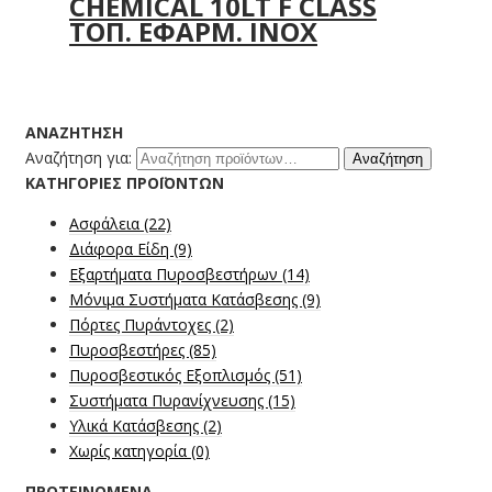
CHEMICAL 10LT F CLASS
ΤΟΠ. ΕΦΑΡΜ. INOX
ΑΝΑΖΉΤΗΣΗ
Αναζήτηση για:
Αναζήτηση
ΚΑΤΗΓΟΡΊΕΣ ΠΡΟΪΌΝΤΩΝ
Ασφάλεια
(22)
Διάφορα Είδη
(9)
Εξαρτήματα Πυροσβεστήρων
(14)
Μόνιμα Συστήματα Κατάσβεσης
(9)
Πόρτες Πυράντοχες
(2)
Πυροσβεστήρες
(85)
Πυροσβεστικός Εξοπλισμός
(51)
Συστήματα Πυρανίχνευσης
(15)
Υλικά Κατάσβεσης
(2)
Χωρίς κατηγορία
(0)
ΠΡΟΤΕΙΝΌΜΕΝΑ