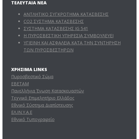
ΤΕΛΕΥΤΑΊΑ ΝΈΑ
ΑΝΤΛΗΤΙΚΟ ΣΥΓΚΡΟΤΗΜΑ ΚΑΤΑΣΒΕΣΗΣ
CO2 ΣΥΣΤΗΜΑ ΚΑΤΑΣΒΕΣΗΣ
ΣΥΣΤΗΜΑ ΚΑΤΑΣΒΕΣΗΣ IG 541
Η ΠΥΡΟΣΒΕΣΤΙΚΗ ΥΠΗΡΕΣΙΑ ΣΥΜΒΟΥΛΕΥΕΙ
ΥΓΙΕΙΝΗ ΚΑΙ ΑΣΦΑΛΕΙΑ ΚΑΤΑ ΤΗΝ ΣΥΝΤΗΡΗΣΗ
ΤΩΝ ΠΥΡΟΣΒΕΣΤΗΡΩΝ
ΧΡΉΣΙΜΑ LINKS
Πυροσβεστικό Σώμα
ΕΒΕΤΑΜ
Πανελλήνια Ένωση Κατασκευαστών
Τεχνικό Επιμελητήριο Ελλάδος
Εθνικό Σύστημα Διαπίστευσης
ΕΛ.ΙΝ.Υ.Α.Ε
Εθνικό Τυπογραφείο