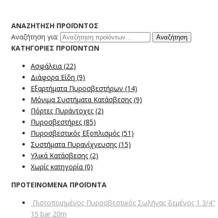
ΑΝΑΖΉΤΗΣΗ ΠΡΟΪΌΝΤΟΣ
Αναζήτηση για:
Αναζήτηση
ΚΑΤΗΓΟΡΊΕΣ ΠΡΟΪΌΝΤΩΝ
Ασφάλεια
(22)
Διάφορα Είδη
(9)
Εξαρτήματα Πυροσβεστήρων
(14)
Μόνιμα Συστήματα Κατάσβεσης
(9)
Πόρτες Πυράντοχες
(2)
Πυροσβεστήρες
(85)
Πυροσβεστικός Εξοπλισμός
(51)
Συστήματα Πυρανίχνευσης
(15)
Υλικά Κατάσβεσης
(2)
Χωρίς κατηγορία
(0)
ΠΡΟΤΕΙΝΟΜΕΝΑ ΠΡΟΪΟΝΤΑ
Πιστοποιημένος Πυροσβεστικός Σωλήνας δεμένος 1 3/4"
15 bar 20m