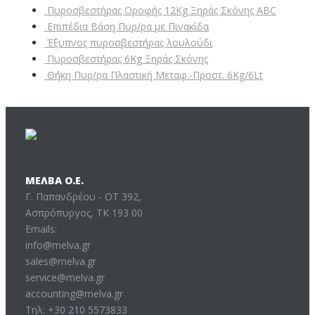
Πυροσβεστήρας Οροφής 12Kg Ξηράς Σκόνης ABC
Επιπέδια Βάση Πυρ/ρα με Πινακίδα
Έξυπνος πυροσβεστήρας λουλούδι
Πυροσβεστήρας 6Kg Ξηράς Σκόνης
Θήκη Πυρ/ρα Πλαστική Μεταφ.-Προστ. 6Kg/6Lt
ΜΕΛΒΑ Ο.Ε.
Γ. Παπανδρέου - ΟΤ 392,
Ασπρόπυργος, ΤΚ 193 00
Emails:
info@melva.gr
sales@melva.gr
service@melva.gr
accounting@melva.gr
Τηλ: +30 210 5573833