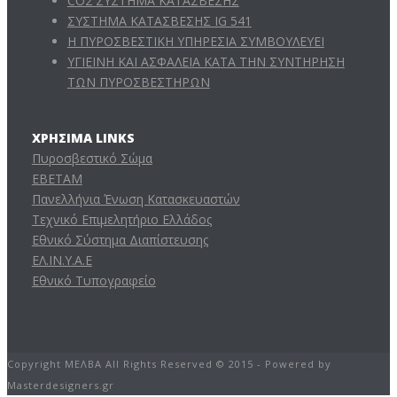
CO2 ΣΥΣΤΗΜΑ ΚΑΤΑΣΒΕΣΗΣ
ΣΥΣΤΗΜΑ ΚΑΤΑΣΒΕΣΗΣ IG 541
Η ΠΥΡΟΣΒΕΣΤΙΚΗ ΥΠΗΡΕΣΙΑ ΣΥΜΒΟΥΛΕΥΕΙ
ΥΓΙΕΙΝΗ ΚΑΙ ΑΣΦΑΛΕΙΑ ΚΑΤΑ ΤΗΝ ΣΥΝΤΗΡΗΣΗ
ΤΩΝ ΠΥΡΟΣΒΕΣΤΗΡΩΝ
ΧΡΉΣΙΜΑ LINKS
Πυροσβεστικό Σώμα
ΕΒΕΤΑΜ
Πανελλήνια Ένωση Κατασκευαστών
Τεχνικό Επιμελητήριο Ελλάδος
Εθνικό Σύστημα Διαπίστευσης
ΕΛ.ΙΝ.Υ.Α.Ε
Εθνικό Τυπογραφείο
Copyright ΜΕΛΒΑ All Rights Reserved © 2015 - Powered by
Masterdesigners.gr