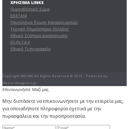
ΧΡΉΣΙΜΑ LINKS
Πυροσβεστικό Σώμα
ΕΒΕΤΑΜ
Πανελλήνια Ένωση Κατασκευαστών
Τεχνικό Επιμελητήριο Ελλάδος
Εθνικό Σύστημα Διαπίστευσης
ΕΛ.ΙΝ.Υ.Α.Ε
Εθνικό Τυπογραφείο
Copyright ΜΕΛΒΑ All Rights Reserved © 2015 - Powered by
Masterdesigners.gr
Επινοινωνήστε Μαζί μας
Μην διστάσετε να επικοινωνήσετε με την εταιρεία μας,
για οποιαδήποτε πληροφορία σχετικά με την
πυρασφάλεια και την πυροπροστασία.