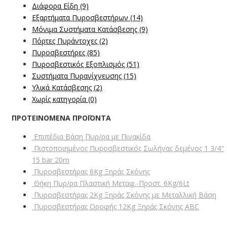
Διάφορα Είδη
(9)
Εξαρτήματα Πυροσβεστήρων
(14)
Μόνιμα Συστήματα Κατάσβεσης
(9)
Πόρτες Πυράντοχες
(2)
Πυροσβεστήρες
(85)
Πυροσβεστικός Εξοπλισμός
(51)
Συστήματα Πυρανίχνευσης
(15)
Υλικά Κατάσβεσης
(2)
Χωρίς κατηγορία
(0)
ΠΡΟΤΕΙΝΟΜΕΝΑ ΠΡΟΪΟΝΤΑ
Επιπέδια Βάση Πυρ/ρα με Πινακίδα
Πιστοποιημένος Πυροσβεστικός Σωλήνας δεμένος 1 3/4"
15 bar 20m
Πυροσβεστήρας 6Kg Ξηράς Σκόνης
Θήκη Πυρ/ρα Πλαστική Μεταφ.-Προστ. 6Kg/6Lt
Πυροσβεστήρας 2Kg Ξηράς Σκόνης με Μεταλλική Βάση
Πυροσβεστήρας Οροφής 12Kg Ξηράς Σκόνης ABC