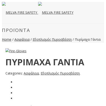
ΠΡΟΪΌΝΤΑ
Home
/
Ασφάλεια
/
Εξοπλισμός Πυροσβέστη
/ Πυρίμαχα Γάντια
ΠΥΡΊΜΑΧΑ ΓΆΝΤΙΑ
Categories:
Ασφάλεια
,
Εξοπλισμός Πυροσβέστη
.