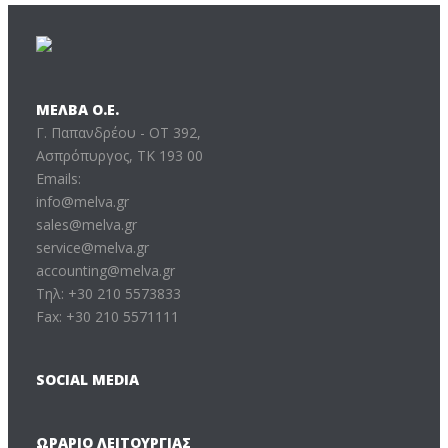
ΜΕΛΒΑ Ο.Ε.
Γ. Παπανδρέου - ΟΤ 392,
Ασπρόπυργος, ΤΚ 193 00
Emails:
info@melva.gr
sales@melva.gr
service@melva.gr
accounting@melva.gr
Τηλ: +30 210 5573833
Fax: +30 210 5571111
SOCIAL MEDIA
ΩΡΆΡΙΟ ΛΕΙΤΟΥΡΓΊΑΣ