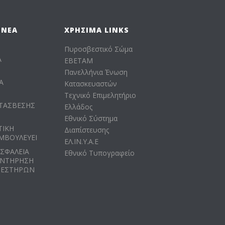
 ΝΈΑ
ΧΡΉΣΙΜΑ LINKS
Πυροσβεστικό Σώμα
Α
ΕΒΕΤΑΜ
Πανελλήνια Ένωση
Α
Κατασκευαστών
Τεχνικό Επιμελητήριο
ΤΑΣΒΕΣΗΣ
Ελλάδος
Εθνικό Σύστημα
ΤΙΚΗ
Διαπίστευσης
ΜΒΟΥΛΕΥΕΙ
ΕΛ.ΙΝ.Υ.Α.Ε
ΑΣΦΑΛΕΙΑ
Εθνικό Τυπογραφείο
ΥΝΤΗΡΗΣΗ
ΒΕΣΤΗΡΩΝ