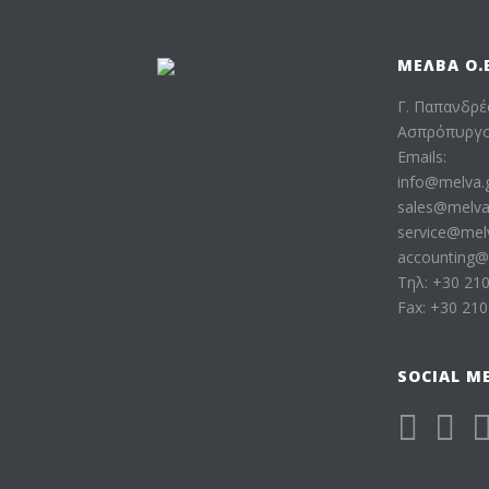
ΜΕΛΒΑ Ο.Ε
Γ. Παπανδρέ
Ασπρόπυργος
Emails:
info@melva.
sales@melva
service@mel
accounting@
Τηλ: +30 21
Fax: +30 21
SOCIAL M