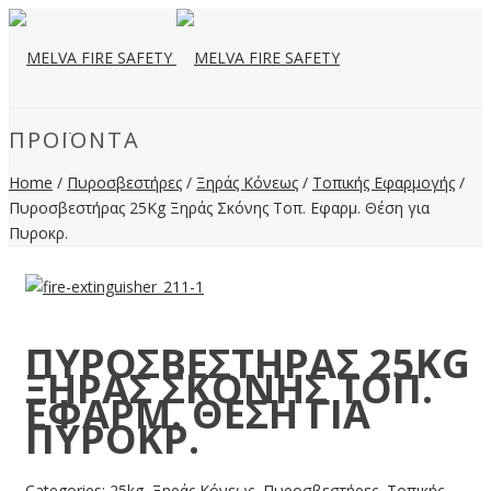
ΠΡΟΪΌΝΤΑ
Home
/
Πυροσβεστήρες
/
Ξηράς Κόνεως
/
Τοπικής Εφαρμογής
/
Πυροσβεστήρας 25Kg Ξηράς Σκόνης Τοπ. Εφαρμ. Θέση για
Πυροκρ.
ΠΥΡΟΣΒΕΣΤΉΡΑΣ 25KG
ΞΗΡΆΣ ΣΚΌΝΗΣ ΤΟΠ.
ΕΦΑΡΜ. ΘΈΣΗ ΓΙΑ
ΠΥΡΟΚΡ.
Categories:
25kg
,
Ξηράς Κόνεως
,
Πυροσβεστήρες
,
Τοπικής