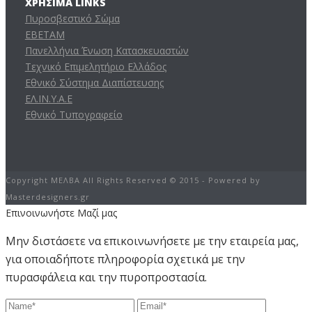
ΧΡΉΣΙΜΑ LINKS
Πυροσβεστικό Σώμα
ΕΒΕΤΑΜ
Πανελλήνια Ένωση Κατασκευαστών
Τεχνικό Επιμελητήριο Ελλάδος
Εθνικό Σύστημα Διαπίστευσης
ΕΛ.ΙΝ.Υ.Α.Ε
Εθνικό Τυπογραφείο
Copyright ΜΕΛΒΑ All Rights Reserved © 2015 - Powered by
Masterdesigners.gr
Επινοινωνήστε Μαζί μας
Μην διστάσετε να επικοινωνήσετε με την εταιρεία μας,
για οποιαδήποτε πληροφορία σχετικά με την
πυρασφάλεια και την πυροπροστασία.