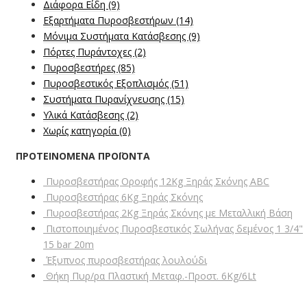
Διάφορα Είδη
(9)
Εξαρτήματα Πυροσβεστήρων
(14)
Μόνιμα Συστήματα Κατάσβεσης
(9)
Πόρτες Πυράντοχες
(2)
Πυροσβεστήρες
(85)
Πυροσβεστικός Εξοπλισμός
(51)
Συστήματα Πυρανίχνευσης
(15)
Υλικά Κατάσβεσης
(2)
Χωρίς κατηγορία
(0)
ΠΡΟΤΕΙΝΟΜΕΝΑ ΠΡΟΪΟΝΤΑ
Πυροσβεστήρας Οροφής 12Kg Ξηράς Σκόνης ABC
Πυροσβεστήρας 6Kg Ξηράς Σκόνης
Πυροσβεστήρας 2Kg Ξηράς Σκόνης με Μεταλλική Βάση
Πιστοποιημένος Πυροσβεστικός Σωλήνας δεμένος 1 3/4"
15 bar 20m
Έξυπνος πυροσβεστήρας λουλούδι
Θήκη Πυρ/ρα Πλαστική Μεταφ.-Προστ. 6Kg/6Lt