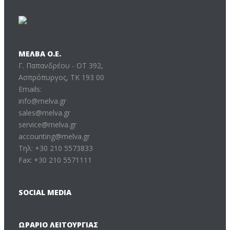
ΜΕΛΒΑ Ο.Ε.
Γ. Παπανδρέου - ΟΤ 392,
Ασπρόπυργος, ΤΚ 193 00
Emails:
info@melva.gr
sales@melva.gr
service@melva.gr
accounting@melva.gr
Τηλ: +30 210 5573833
Fax: +30 210 5571111
SOCIAL MEDIA
ΩΡΆΡΙΟ ΛΕΙΤΟΥΡΓΊΑΣ