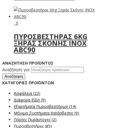
0
ΠΥΡΟΣΒΕΣΤΉΡΑΣ 6KG
ΞΗΡΆΣ ΣΚΌΝΗΣ INOX
ABC90
ΑΝΑΖΉΤΗΣΗ ΠΡΟΪΌΝΤΟΣ
Αναζήτηση για:
Αναζήτηση
ΚΑΤΗΓΟΡΊΕΣ ΠΡΟΪΌΝΤΩΝ
Ασφάλεια
(22)
Διάφορα Είδη
(9)
Εξαρτήματα Πυροσβεστήρων
(14)
Μόνιμα Συστήματα Κατάσβεσης
(9)
Πόρτες Πυράντοχες
(2)
Πυροσβεστήρες
(85)