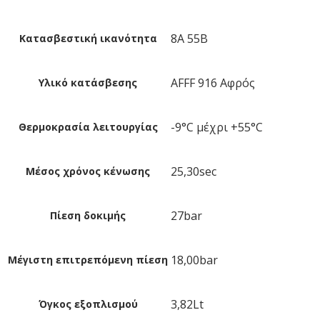
8A 55B
Κατασβεστική ικανότητα
AFFF 916 Αφρός
Υλικό κατάσβεσης
-9°C μέχρι +55°C
Θερμοκρασία λειτουργίας
25,30sec
Μέσος χρόνος κένωσης
27bar
Πίεση δοκιμής
18,00bar
Μέγιστη επιτρεπόμενη πίεση
3,82Lt
Όγκος εξοπλισμού