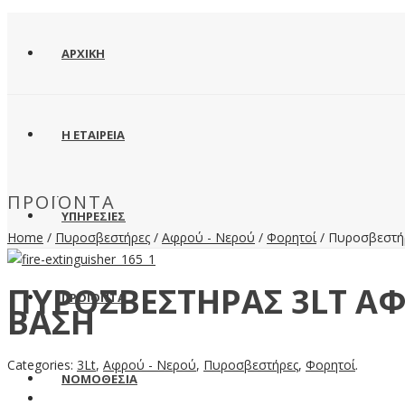
ΑΡΧΙΚΗ
Η ΕΤΑΙΡΕΙΑ
ΠΡΟΪΌΝΤΑ
ΥΠΗΡΕΣΙΕΣ
Home
/
Πυροσβεστήρες
/
Αφρού - Νερού
/
Φορητοί
/ Πυροσβεστή
ΠΥΡΟΣΒΕΣΤΉΡΑΣ 3LT Α
ΠΡΟΪΟΝΤΑ
ΒΆΣΗ
Categories:
3Lt
,
Αφρού - Νερού
,
Πυροσβεστήρες
,
Φορητοί
.
ΝΟΜΟΘΕΣΙΑ