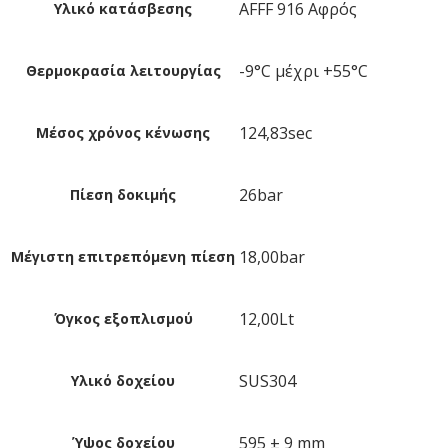
AFFF 916 Αφρός
Υλικό κατάσβεσης
-9°C μέχρι +55°C
Θερμοκρασία λειτουργίας
124,83sec
Μέσος χρόνος κένωσης
26bar
Πίεση δοκιμής
18,00bar
Μέγιστη επιτρεπόμενη πίεση
12,00Lt
Όγκος εξοπλισμού
SUS304
Υλικό δοχείου
595 ± 9 mm
Ύψος δοχείου