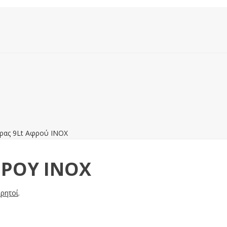
ρας 9Lt Αφρού INOX
ΦΡΟΎ INOX
ρητοί
.