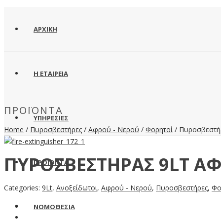
ΑΡΧΙΚΗ
Η ΕΤΑΙΡΕΙΑ
ΠΡΟΪΌΝΤΑ
ΥΠΗΡΕΣΙΕΣ
Home
/
Πυροσβεστήρες
/
Αφρού - Νερού
/
Φορητοί
/ Πυροσβεστή
ΠΥΡΟΣΒΕΣΤΉΡΑΣ 9LT Α
ΠΡΟΪΟΝΤΑ
Categories:
9Lt
,
Ανοξείδωτοι
,
Αφρού - Νερού
,
Πυροσβεστήρες
,
Φο
ΝΟΜΟΘΕΣΙΑ