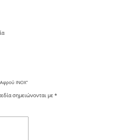
ία
t Αφρού INOX”
πεδία σημειώνονται με
*