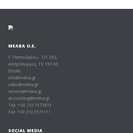
ΜΕΛΒΑ Ο.Ε.
Γ. Παπανδρέου - ΟΤ 392,
Ασπρόπυργος, ΤΚ 193 00
Emails:
info@melva.gr
sales@melva.gr
service@melva.gr
accounting@melva.gr
Τηλ: +30 210 5573833
Fax: +30 210 5571111
SOCIAL MEDIA