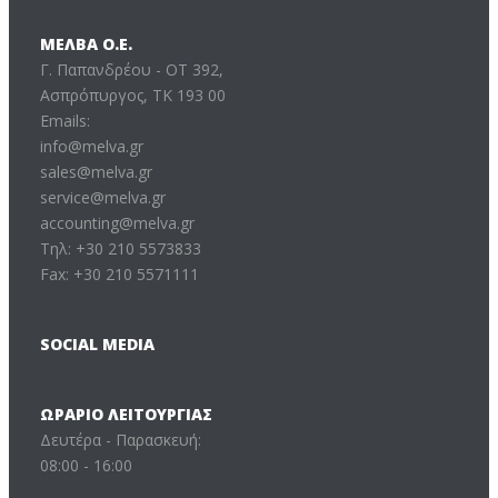
ΜΕΛΒΑ Ο.Ε.
Γ. Παπανδρέου - ΟΤ 392,
Ασπρόπυργος, ΤΚ 193 00
Emails:
info@melva.gr
sales@melva.gr
service@melva.gr
accounting@melva.gr
Τηλ: +30 210 5573833
Fax: +30 210 5571111
SOCIAL MEDIA
ΩΡΆΡΙΟ ΛΕΙΤΟΥΡΓΊΑΣ
Δευτέρα - Παρασκευή:
08:00 - 16:00