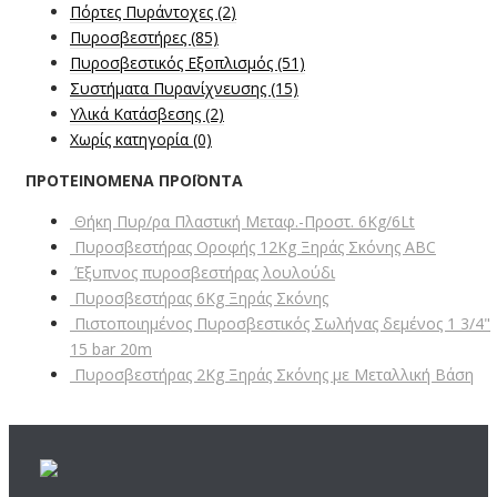
Πόρτες Πυράντοχες
(2)
Πυροσβεστήρες
(85)
Πυροσβεστικός Εξοπλισμός
(51)
Συστήματα Πυρανίχνευσης
(15)
Υλικά Κατάσβεσης
(2)
Χωρίς κατηγορία
(0)
ΠΡΟΤΕΙΝΟΜΕΝΑ ΠΡΟΪΟΝΤΑ
Θήκη Πυρ/ρα Πλαστική Μεταφ.-Προστ. 6Kg/6Lt
Πυροσβεστήρας Οροφής 12Kg Ξηράς Σκόνης ABC
Έξυπνος πυροσβεστήρας λουλούδι
Πυροσβεστήρας 6Kg Ξηράς Σκόνης
Πιστοποιημένος Πυροσβεστικός Σωλήνας δεμένος 1 3/4"
15 bar 20m
Πυροσβεστήρας 2Kg Ξηράς Σκόνης με Μεταλλική Βάση