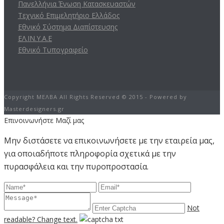
Πανελλήνια Ένωση Κατασκευαστών
Τεχνικό Επιμελητήριο Ελλάδος
Εθνικό Σύστημα Διαπίστευσης
ΕΛ.ΙΝ.Υ.Α.Ε
Εθνικό Τυπογραφείο
Copyright ΜΕΛΒΑ All Rights Reserved © 2015 - Powered by
Masterdesigners.gr
Επινοινωνήστε Μαζί μας
Μην διστάσετε να επικοινωνήσετε με την εταιρεία μας,
για οποιαδήποτε πληροφορία σχετικά με την
πυρασφάλεια και την πυροπροστασία.
Not
readable? Change text.