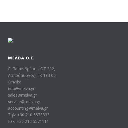
ΜΕΛΒΑ Ο.Ε.
Γ. Παπανδρέου - ΟΤ 392,
Ασπρόπυργος, ΤΚ 193 00
Emails:
info@melva.gr
sales@melva.gr
service@melva.gr
accounting@melva.gr
Τηλ: +30 210 5573833
Fax: +30 210 5571111