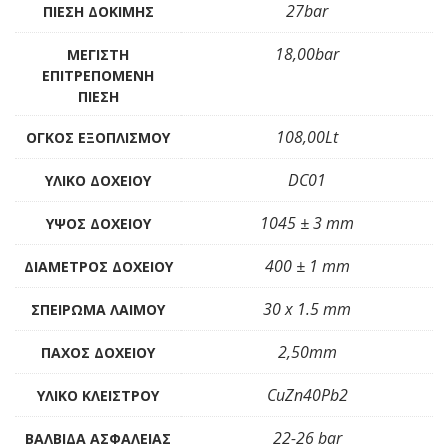
27bar
ΠΊΕΣΗ ΔΟΚΙΜΉΣ
18,00bar
ΜΈΓΙΣΤΗ
ΕΠΙΤΡΕΠΌΜΕΝΗ
ΠΊΕΣΗ
108,00Lt
ΌΓΚΟΣ ΕΞΟΠΛΙΣΜΟΎ
DC01
ΥΛΙΚΌ ΔΟΧΕΊΟΥ
1045 ± 3 mm
ΎΨΟΣ ΔΟΧΕΊΟΥ
400 ± 1 mm
ΔΙΆΜΕΤΡΟΣ ΔΟΧΕΊΟΥ
30 x 1.5 mm
ΣΠΕΊΡΩΜΑ ΛΑΙΜΟΎ
2,50mm
ΠΆΧΟΣ ΔΟΧΕΊΟΥ
CuZn40Pb2
ΥΛΙΚΌ ΚΛΕΊΣΤΡΟΥ
22-26 bar
ΒΑΛΒΊΔΑ ΑΣΦΑΛΕΊΑΣ