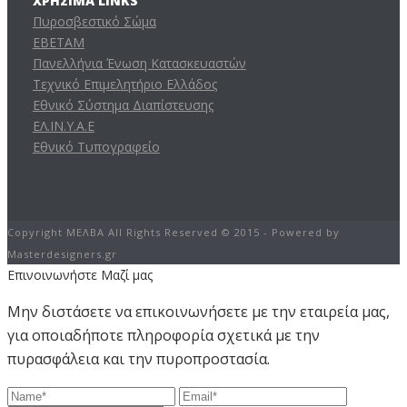
ΧΡΉΣΙΜΑ LINKS
Πυροσβεστικό Σώμα
ΕΒΕΤΑΜ
Πανελλήνια Ένωση Κατασκευαστών
Τεχνικό Επιμελητήριο Ελλάδος
Εθνικό Σύστημα Διαπίστευσης
ΕΛ.ΙΝ.Υ.Α.Ε
Εθνικό Τυπογραφείο
Copyright ΜΕΛΒΑ All Rights Reserved © 2015 - Powered by
Masterdesigners.gr
Επινοινωνήστε Μαζί μας
Μην διστάσετε να επικοινωνήσετε με την εταιρεία μας,
για οποιαδήποτε πληροφορία σχετικά με την
πυρασφάλεια και την πυροπροστασία.