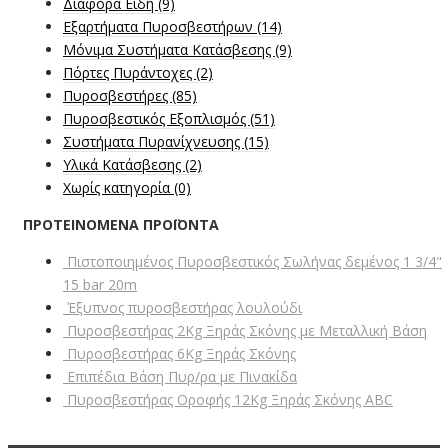
Διάφορα Είδη
(9)
Εξαρτήματα Πυροσβεστήρων
(14)
Μόνιμα Συστήματα Κατάσβεσης
(9)
Πόρτες Πυράντοχες
(2)
Πυροσβεστήρες
(85)
Πυροσβεστικός Εξοπλισμός
(51)
Συστήματα Πυρανίχνευσης
(15)
Υλικά Κατάσβεσης
(2)
Χωρίς κατηγορία
(0)
ΠΡΟΤΕΙΝΟΜΕΝΑ ΠΡΟΪΟΝΤΑ
Πιστοποιημένος Πυροσβεστικός Σωλήνας δεμένος 1 3/4"
15 bar 20m
Έξυπνος πυροσβεστήρας λουλούδι
Πυροσβεστήρας 2Kg Ξηράς Σκόνης με Μεταλλική Βάση
Πυροσβεστήρας 6Kg Ξηράς Σκόνης
Επιπέδια Βάση Πυρ/ρα με Πινακίδα
Πυροσβεστήρας Οροφής 12Kg Ξηράς Σκόνης ABC