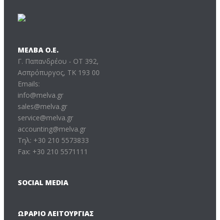
ΜΕΛΒΑ Ο.Ε.
Γ. Παπανδρέου - ΟΤ 392,
Ασπρόπυργος, ΤΚ 193 00
Emails:
info@melva.gr
sales@melva.gr
service@melva.gr
accounting@melva.gr
Τηλ: +30 210 5573833
Fax: +30 210 5571111
SOCIAL MEDIA
ΩΡΆΡΙΟ ΛΕΙΤΟΥΡΓΊΑΣ